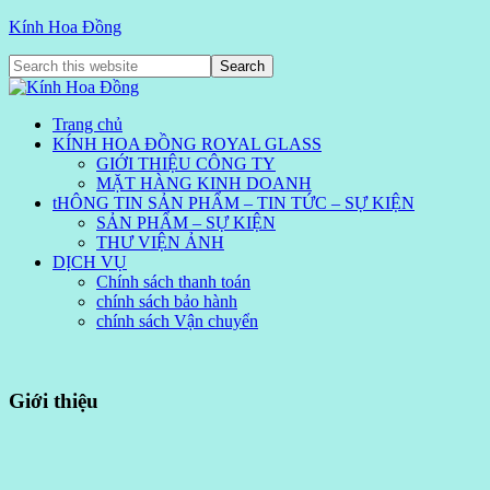
Kính Hoa Đồng
Trang chủ
KÍNH HOA ĐỒNG ROYAL GLASS
GIỚI THIỆU CÔNG TY
MẶT HÀNG KINH DOANH
tHÔNG TIN SẢN PHẨM – TIN TỨC – SỰ KIỆN
SẢN PHẨM – SỰ KIỆN
THƯ VIỆN ẢNH
DỊCH VỤ
Chính sách thanh toán
chính sách bảo hành
chính sách Vận chuyển
Giới thiệu