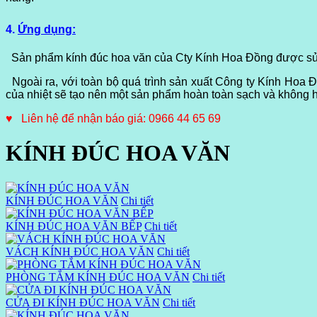
4.
Ứng dụng:
Sản phẩm kính đúc hoa văn của Cty Kính Hoa Đồng được sử
Ngoài ra, với toàn bộ quá trình sản xuất
Công ty Kính Hoa 
của nhiệt sẽ tạo nên một sản phẩm hoàn toàn sạch và không hề
♥ Liên hệ để nhận báo giá: 0966 44 65 69
KÍNH ĐÚC HOA VĂN
KÍNH ĐÚC HOA VĂN
Chi tiết
KÍNH ĐÚC HOA VĂN BẾP
Chi tiết
VÁCH KÍNH ĐÚC HOA VĂN
Chi tiết
PHÒNG TẮM KÍNH ĐÚC HOA VĂN
Chi tiết
CỬA ĐI KÍNH ĐÚC HOA VĂN
Chi tiết