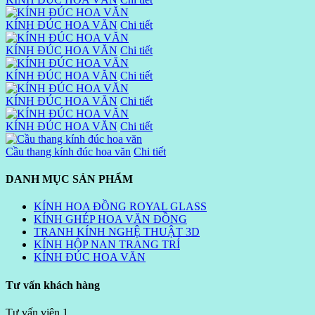
KÍNH ĐÚC HOA VĂN
Chi tiết
KÍNH ĐÚC HOA VĂN
Chi tiết
KÍNH ĐÚC HOA VĂN
Chi tiết
KÍNH ĐÚC HOA VĂN
Chi tiết
KÍNH ĐÚC HOA VĂN
Chi tiết
Cầu thang kính đúc hoa văn
Chi tiết
DANH MỤC SẢN PHẨM
KÍNH HOA ĐỒNG ROYAL GLASS
KÍNH GHÉP HOA VĂN ĐỒNG
TRANH KÍNH NGHỆ THUẬT 3D
KÍNH HỘP NAN TRANG TRÍ
KÍNH ĐÚC HOA VĂN
Tư vấn khách hàng
Tư vấn viên 1