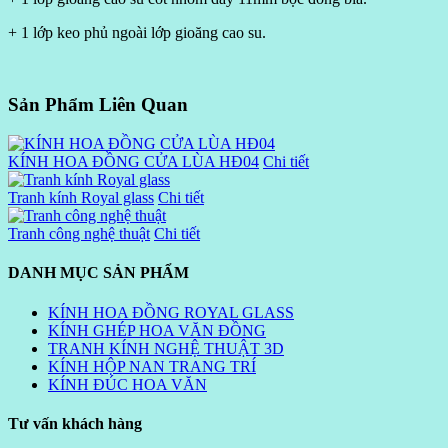
+ 1 lớp keo phủ ngoài lớp gioăng cao su.
Sản Phẩm Liên Quan
KÍNH HOA ĐỒNG CỬA LÙA HĐ04
Chi tiết
Tranh kính Royal glass
Chi tiết
Tranh công nghệ thuật
Chi tiết
DANH MỤC SẢN PHẨM
KÍNH HOA ĐỒNG ROYAL GLASS
KÍNH GHÉP HOA VĂN ĐỒNG
TRANH KÍNH NGHỆ THUẬT 3D
KÍNH HỘP NAN TRANG TRÍ
KÍNH ĐÚC HOA VĂN
Tư vấn khách hàng