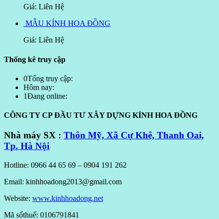
Giá: Liên Hệ
MẪU KÍNH HOA ĐỒNG
Giá: Liên Hệ
Thống kê truy cập
0
Tổng truy cập:
Hôm nay:
1
Đang online:
CÔNG TY CP ĐẦU TƯ XÂY DỰNG KÍNH HOA ĐỒNG
Nhà máy SX :
Thôn Mỹ, Xã Cự Khê, Thanh Oai,
Tp. Hà Nội
Hotline: 0966 44 65 69 – 0904 191 262
Email: kinhhoadong2013@gmail.com
Website:
www.kinhhoadong.net
Mã sốthuế: 0106791841