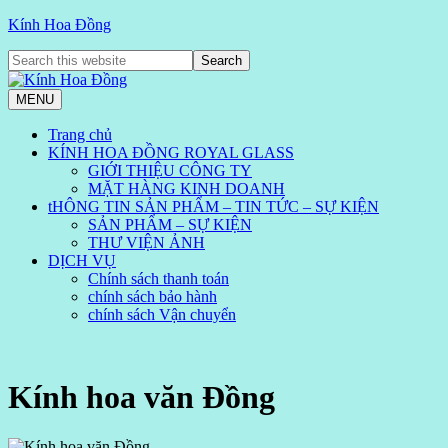
Kính Hoa Đồng
MENU
Trang chủ
KÍNH HOA ĐỒNG ROYAL GLASS
GIỚI THIỆU CÔNG TY
MẶT HÀNG KINH DOANH
tHÔNG TIN SẢN PHẨM – TIN TỨC – SỰ KIỆN
SẢN PHẨM – SỰ KIỆN
THƯ VIỆN ẢNH
DỊCH VỤ
Chính sách thanh toán
chính sách bảo hành
chính sách Vận chuyển
Kính hoa văn Đồng