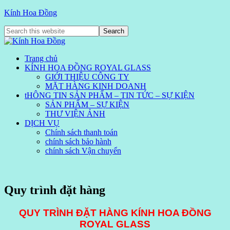
Kính Hoa Đồng
Trang chủ
KÍNH HOA ĐỒNG ROYAL GLASS
GIỚI THIỆU CÔNG TY
MẶT HÀNG KINH DOANH
tHÔNG TIN SẢN PHẨM – TIN TỨC – SỰ KIỆN
SẢN PHẨM – SỰ KIỆN
THƯ VIỆN ẢNH
DỊCH VỤ
Chính sách thanh toán
chính sách bảo hành
chính sách Vận chuyển
Quy trình đặt hàng
QUY TRÌNH ĐẶT HÀNG KÍNH HOA ĐỒNG
ROYAL GLASS