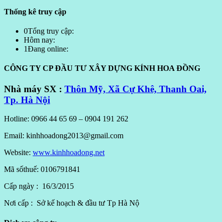
Thống kê truy cập
0
Tổng truy cập:
Hôm nay:
1
Đang online:
CÔNG TY CP ĐẦU TƯ XÂY DỰNG KÍNH HOA ĐỒNG
Nhà máy SX :
Thôn Mỹ, Xã Cự Khê, Thanh Oai,
Tp. Hà Nội
Hotline: 0966 44 65 69 – 0904 191 262
Email: kinhhoadong2013@gmail.com
Website:
www.kinhhoadong.net
Mã sốthuế: 0106791841
Cấp ngày : 16/3/2015
Nơi cấp : Sở kế hoạch & đầu tư Tp Hà Nộ