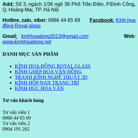
Add
:
Số 3, ngách 1/36 ngõ 36 Phố Trần Điền, P.Định Công,
Q. Hoàng Mai, TP. Hà Nội
Hotline, zalo, viber
: 0966 44 65 69
Facebook
:
Kính hoa
đồng Royal glass
Gmail
:
kinhhoadong2013@gmail.com
Web
:
www.kinhhoadong.net
DANH MỤC SẢN PHẨM
KÍNH HOA ĐỒNG ROYAL GLASS
KÍNH GHÉP HOA VĂN ĐỒNG
TRANH KÍNH NGHỆ THUẬT 3D
KÍNH HỘP NAN TRANG TRÍ
KÍNH ĐÚC HOA VĂN
Tư vấn khách hàng
Tư vấn viên 1
0966 44 65 69
Tư vấn viên 2
0904 191 262