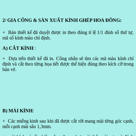
2/ GIA CÔNG & SẢN XUẤT KÍNH GHÉP HOA ĐỒNG:
+ Bản thiết kế đã duyệt được in theo đúng tỉ lệ 1/1 đính số thứ tự,
mã số kính màu chỉ định.
A) CẮT KÍNH
:
+ Dựa trên thiết kế đã in. Công nhân sẽ tìm các mã màu kính chỉ
định và cắt theo từng họa tiết được thể hiện đúng theo kích cỡ trong
bản vẽ.
B) MÀI KÍNH
:
+ Các miếng kinh sau khi đã được cắt rời mang mài từng góc cạnh,
mỗi cạnh mài sâu 1,3mm.