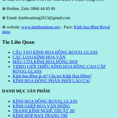
⊕ Hotline, Zalo: 0966 44 65 69
⊕ Email: kinhhoadong2013@gmail.com
⊗ website:
www.kinhhoadong.net
– Face:
Kính hoa đồng Royal
glass
Tin Liên Quan
CẤU TẠO KÍNH HOA ĐỒNG ROYAL GLASS
CÁC LOẠI KÍNH HOA VĂN
MẪU CỬA KÍNH HOA ĐỒNG ĐẸP
VIDEO GIỚI THIỆU KÍNH HOA ĐỒNG CAO CẤP
ROYAL GLASS
Kính hoa đồng là gì? Cấu tạo Kính Hoa Đồng?
KÍNH HOA ĐỒNG PHÂN PHỐI LÀO CAI
DANH MỤC SẢN PHẨM
KÍNH HOA ĐỒNG ROYAL GLASS
KÍNH GHÉP HOA VĂN ĐỒNG
TRANH KÍNH NGHỆ THUẬT 3D
KÍNH HỘP NAN TRANG TRÍ