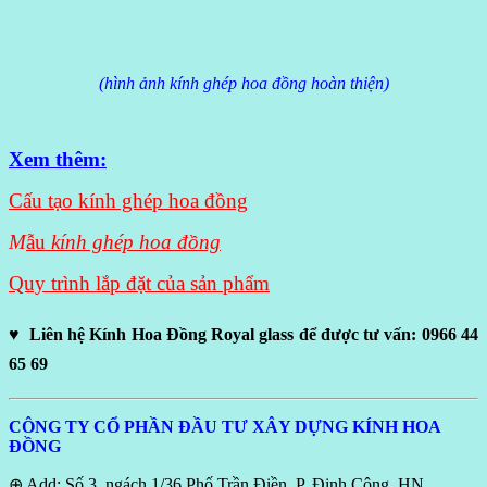
(hình ảnh kính ghép hoa đồng hoàn thiện)
Xem thêm:
Cấu tạo kính ghép hoa đồng
M
ẫu
kính ghép hoa đồng
Quy trình lắp đặt của sản phẩm
♥ Liên hệ Kính Hoa Đồng Royal glass để được tư vấn: 0966 44
65 69
CÔNG TY CỔ PHẦN ĐẦU TƯ XÂY DỰNG KÍNH HOA
ĐỒNG
⊕ Add: Số 3, ngách 1/36 Phố Trần Điền, P. Định Công, HN.