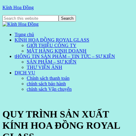
Kính Hoa Đồng
Trang chủ
KÍNH HOA ĐỒNG ROYAL GLASS
GIỚI THIỆU CÔNG TY
MẶT HÀNG KINH DOANH
tHÔNG TIN SẢN PHẨM – TIN TỨC – SỰ KIỆN
SẢN PHẨM – SỰ KIỆN
THƯ VIỆN ẢNH
DỊCH VỤ
Chính sách thanh toán
chính sách bảo hành
chính sách Vận chuyển
QUY TRÌNH SẢN XUẤT
KÍNH HOA ĐỒNG ROYAL