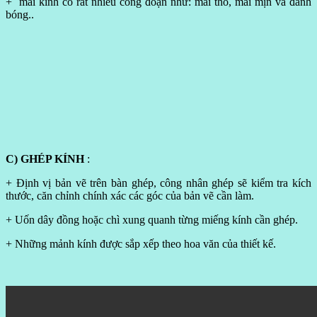
+ mài kính có rất nhiều công đoạn như: mài thô, mài mịn và đánh
bóng..
C) GHÉP KÍNH
:
+ Định vị bản vẽ trên bàn ghép, công nhân ghép sẽ kiểm tra kích
thước, căn chỉnh chính xác các góc của bản vẽ cần làm.
+ Uốn dây đồng hoặc chì xung quanh từng miếng kính cần ghép.
+ Những mảnh kính được sắp xếp theo hoa văn của thiết kế.