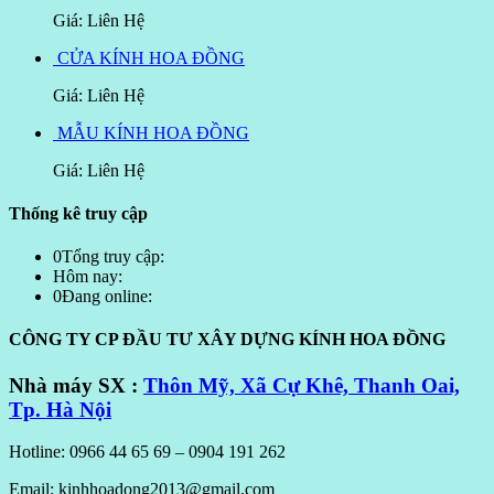
Giá: Liên Hệ
CỬA KÍNH HOA ĐỒNG
Giá: Liên Hệ
MẪU KÍNH HOA ĐỒNG
Giá: Liên Hệ
Thống kê truy cập
0
Tổng truy cập:
Hôm nay:
0
Đang online:
CÔNG TY CP ĐẦU TƯ XÂY DỰNG KÍNH HOA ĐỒNG
Nhà máy SX :
Thôn Mỹ, Xã Cự Khê, Thanh Oai,
Tp. Hà Nội
Hotline: 0966 44 65 69 – 0904 191 262
Email: kinhhoadong2013@gmail.com