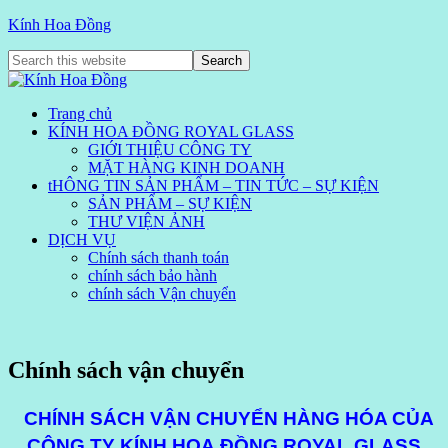
Kính Hoa Đồng
Trang chủ
KÍNH HOA ĐỒNG ROYAL GLASS
GIỚI THIỆU CÔNG TY
MẶT HÀNG KINH DOANH
tHÔNG TIN SẢN PHẨM – TIN TỨC – SỰ KIỆN
SẢN PHẨM – SỰ KIỆN
THƯ VIỆN ẢNH
DỊCH VỤ
Chính sách thanh toán
chính sách bảo hành
chính sách Vận chuyển
Chính sách vận chuyển
CHÍNH SÁCH VẬN CHUYỂN HÀNG HÓA CỦA
CÔNG TY KÍNH HOA ĐỒNG ROYAL GLASS