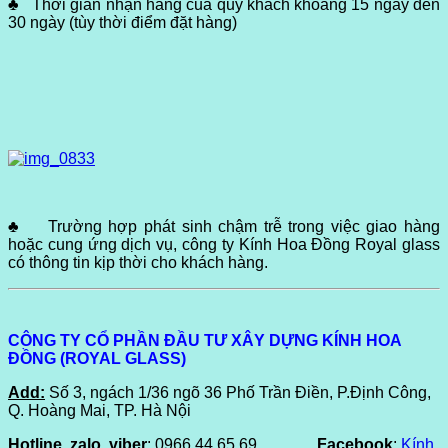
♣ Thời gian nhận hàng của quý khách khoảng 15 ngày đến
30 ngày (tùy thời điểm đặt hàng)
♣ Trường hợp phát sinh chậm trễ trong việc giao hàng
hoặc cung ứng dịch vụ, công ty Kính Hoa Đồng Royal glass
có thông tin kịp thời cho khách hàng.
CÔNG TY CỔ PHẦN ĐẦU TƯ XÂY DỰNG KÍNH HOA
ĐỒNG (ROYAL GLASS)
Add:
Số 3, ngách 1/36 ngõ 36 Phố Trần Điền, P.Định Công,
Q. Hoàng Mai, TP. Hà Nội
Hotline, zalo, viber
: 0966 44 65 69
Facebook
:
Kính