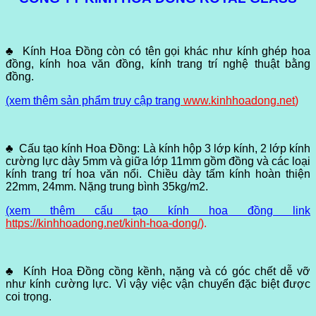
♣ Kính Hoa Đồng còn có tên gọi khác như kính ghép hoa
đồng, kính hoa văn đồng, kính trang trí nghệ thuật bằng
đồng.
(xem thêm sản phẩm truy cập trang
www.kinhhoadong.net
)
♣ Cấu tạo kính Hoa Đồng: Là kính hộp 3 lớp kính, 2 lớp kính
cường lực dày 5mm và giữa lớp 11mm gồm đồng và các loại
kính trang trí hoa văn nổi. Chiều dày tấm kính hoàn thiện
22mm, 24mm. Nặng trung bình 35kg/m2.
(xem thêm cấu tạo kính hoa đồng link
https://kinhhoadong.net/kinh-hoa-dong/
).
♣ Kính Hoa Đồng cồng kềnh, nặng và có góc chết dễ vỡ
như kính cường lực. Vì vậy việc vận chuyển đặc biệt được
coi trọng.