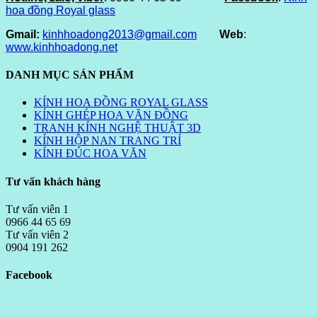
hoa đồng Royal glass
Gmail:
kinhhoadong2013@gmail.com
Web
:
www.kinhhoadong.net
DANH MỤC SẢN PHẨM
KÍNH HOA ĐỒNG ROYAL GLASS
KÍNH GHÉP HOA VĂN ĐỒNG
TRANH KÍNH NGHỆ THUẬT 3D
KÍNH HỘP NAN TRANG TRÍ
KÍNH ĐÚC HOA VĂN
Tư vấn khách hàng
Tư vấn viên 1
0966 44 65 69
Tư vấn viên 2
0904 191 262
Facebook