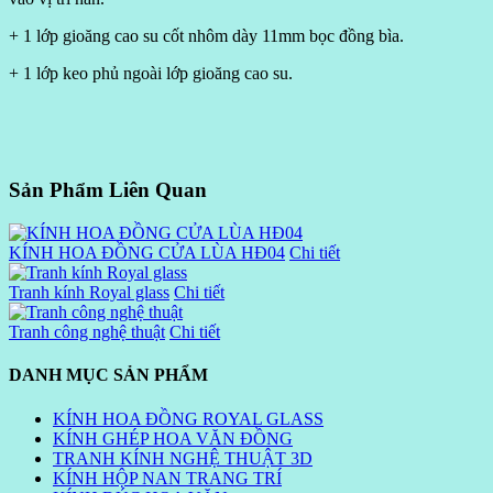
+ 1 lớp gioăng cao su cốt nhôm dày 11mm bọc đồng bìa.
+ 1 lớp keo phủ ngoài lớp gioăng cao su.
Sản Phẩm Liên Quan
KÍNH HOA ĐỒNG CỬA LÙA HĐ04
Chi tiết
Tranh kính Royal glass
Chi tiết
Tranh công nghệ thuật
Chi tiết
DANH MỤC SẢN PHẨM
KÍNH HOA ĐỒNG ROYAL GLASS
KÍNH GHÉP HOA VĂN ĐỒNG
TRANH KÍNH NGHỆ THUẬT 3D
KÍNH HỘP NAN TRANG TRÍ