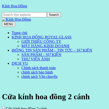
Kính Hoa Đồng
MENU
Trang chủ
KÍNH HOA ĐỒNG ROYAL GLASS
GIỚI THIỆU CÔNG TY
MẶT HÀNG KINH DOANH
tHÔNG TIN SẢN PHẨM – TIN TỨC – SỰ KIỆN
SẢN PHẨM – SỰ KIỆN
THƯ VIỆN ẢNH
DỊCH VỤ
Chính sách thanh toán
chính sách bảo hành
chính sách Vận chuyển
Cửa kính hoa đồng 2 cánh